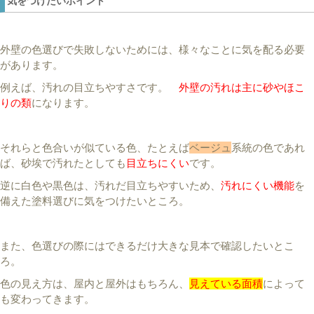
気をつけたいポイント
外壁の色選びで失敗しないためには、様々なことに気を配る必要
があります。
例えば、汚れの目立ちやすさです。
外壁の汚れは主に砂やほこ
りの類
になります。
それらと色合いが似ている色、たとえば
ベージュ
系統の色であれ
ば、砂埃で汚れたとしても
目立ちにくい
です。
逆に白色や黒色は、汚れだ目立ちやすいため、
汚れにくい機能
を
備えた塗料選びに気をつけたいところ。
また、色選びの際にはできるだけ大きな見本で確認したいとこ
ろ。
色の見え方は、屋内と屋外はもちろん、
見えている面積
によって
も変わってきます。