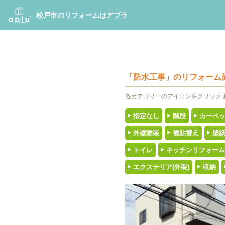
松戸市のリフォームはアプラ
「防水工事」のリフォーム
各カテゴリーのアイコンをクリック
指定なし
階段
カーペ
外壁塗装
襖貼替え
壁
トイレ
キッチンリフォーム
エクステリア(外装)
収納