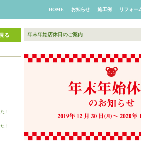
HOME
お知らせ
施工例
リフォー
年末年始店休日のご案内
見る
＞
した！
した！