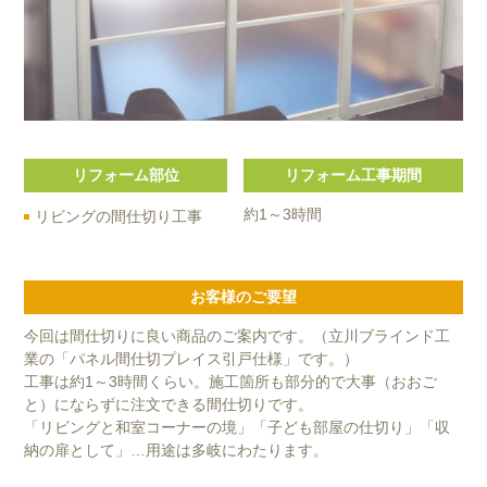
リフォーム部位
リフォーム工事期間
約1～3時間
リビングの間仕切り工事
お客様のご要望
今回は間仕切りに良い商品のご案内です。（立川ブラインド工
業の「パネル間仕切プレイス引戸仕様」です。）
工事は約1～3時間くらい。施工箇所も部分的で大事（おおご
と）にならずに注文できる間仕切りです。
「リビングと和室コーナーの境」「子ども部屋の仕切り」「収
納の扉として」…用途は多岐にわたります。