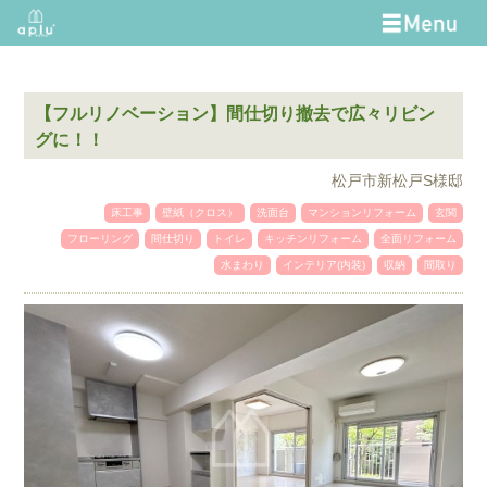
【フルリノベーション】間仕切り撤去で広々リビン
グに！！
松戸市新松戸S様邸
床工事
壁紙（クロス）
洗面台
マンションリフォーム
玄関
フローリング
間仕切り
トイレ
キッチンリフォーム
全面リフォーム
水まわり
インテリア(内装)
収納
間取り