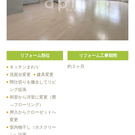
リフォーム部位
リフォーム工事期間
約２ヶ月
キッチンまわり
洗面台変更
建具変更
間仕切りを撤去してリビ
ング拡張
和室から洋室に変更（畳
→フローリング）
押入からクローゼットへ
変更
室内物干し（ホスクリー
ン）設置