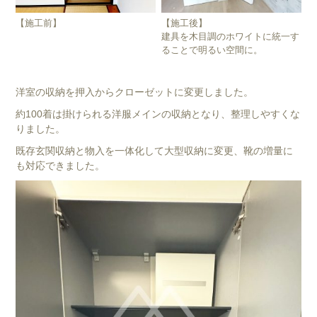
【施工前】
【施工後】
建具を木目調のホワイトに統一す
ることで明るい空間に。
洋室の収納を押入からクローゼットに変更しました。
約100着は掛けられる洋服メインの収納となり、整理しやすくな
りました。
既存玄関収納と物入を一体化して大型収納に変更、靴の増量に
も対応できました。