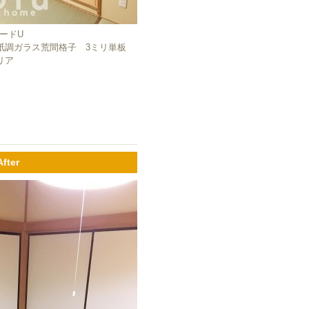
マードU
紙調ガラス荒間格子 3ミリ単板
リア
After