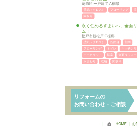
葛飾区 一戸建て A様邸
壁紙（クロス）
フローリング
収
間取り
永く住めるすまいへ、全面
ム！
松戸市新松戸 O様邸
壁紙（クロス）
洗面台
玄関
フローリング
トイレ
キッチンリ
エコカラット
浴室
全面リフォー
水まわり
収納
間取り
リフォームの
お問い合わせ・ご相談
｜
HOME
｜
お