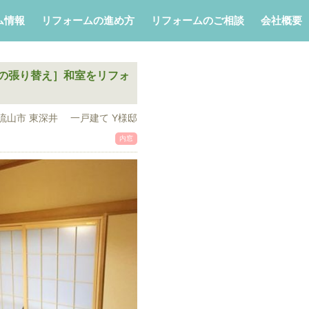
ム情報
リフォームの進め方
リフォームのご相談
会社概要
畳の張り替え］和室をリフォ
流山市 東深井 一戸建て Y様邸
内窓