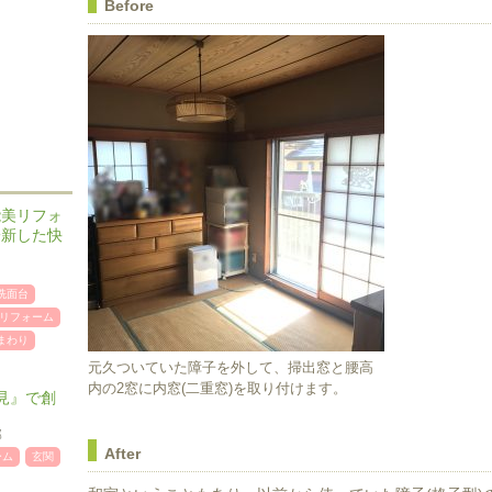
Before
能美リフォ
一新した快
洗面台
リフォーム
まわり
元久ついていた障子を外して、掃出窓と腰高
内の2窓に内窓(二重窓)を取り付けます。
見』で創
邸
After
ーム
玄関