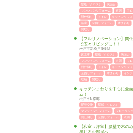
壁紙（クロス）
洗面台
マンションリフォーム
玄関
フロ
間仕切り
トイレ
キッチンリフォ
浴室
全面リフォーム
水まわり
間取り
【フルリノベーション】間
で広々リビングに！！
松戸市新松戸S様邸
床工事
壁紙（クロス）
洗面台
マンションリフォーム
玄関
フロ
間仕切り
トイレ
キッチンリフォ
全面リフォーム
水まわり
インテ
収納
間取り
キッチンまわりを中心に全
ム！
松戸市N様邸
配管交換
壁紙（クロス）
マンションリフォーム
フローリン
間仕切り
全面リフォーム
収納
【和室→洋室】腰壁で木の
感じるお部屋へ