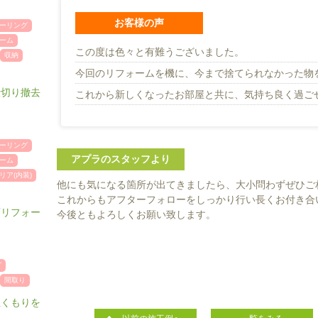
お客様の声
ーリング
ーム
この度は色々と有難うございました。
収納
今回のリフォームを機に、今まで捨てられなかった物
仕切り撤去
これから新しくなったお部屋と共に、気持ち良く過ご
ーリング
アプラのスタッフより
ーム
リア(内装)
他にも気になる箇所が出てきましたら、大小問わずぜひご
これからもアフターフォローをしっかり行い長くお付き合
面リフォー
今後ともよろしくお願い致します。
グ
間取り
ぬくもりを