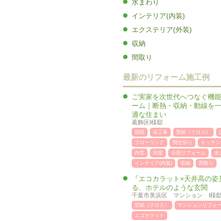
水まわり
インテリア(内装)
エクステリア(外装)
収納
間取り
最新のリフォーム施工例
ご実家を次世代へつなぐ機
ーム｜断熱・収納・動線を
適な住まい
葛飾区I様邸
階段
床工事
壁紙（クロス）
フローリング
間仕切り
キッチン
内窓
浴室
全面リフォーム
水
インテリア(内装)
収納
間取り
『エコカラット×天井高の姿
る、ホテルのような玄関
千葉市美浜区 マンション I様
壁紙（クロス）
マンションリフォ
エコカラット