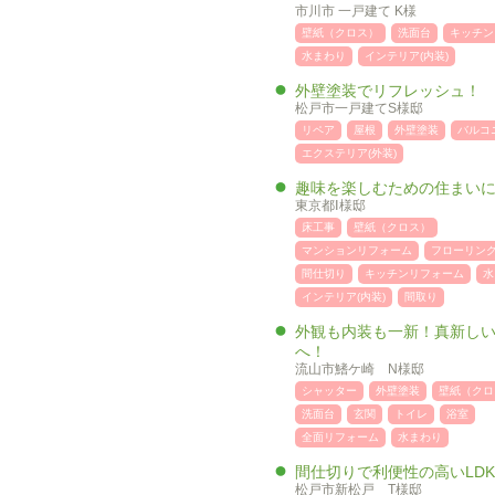
市川市 一戸建て K様
壁紙（クロス）
洗面台
キッチン
水まわり
インテリア(内装)
外壁塗装でリフレッシュ！
松戸市一戸建てS様邸
リペア
屋根
外壁塗装
バルコ
エクステリア(外装)
趣味を楽しむための住まい
東京都Ⅰ様邸
床工事
壁紙（クロス）
マンションリフォーム
フローリン
間仕切り
キッチンリフォーム
水
インテリア(内装)
間取り
外観も内装も一新！真新し
へ！
流山市鰭ケ崎 N様邸
シャッター
外壁塗装
壁紙（クロ
洗面台
玄関
トイレ
浴室
全面リフォーム
水まわり
間仕切りで利便性の高いLD
松戸市新松戸 T様邸