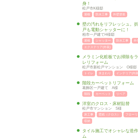
身！
松戸市K様邸
屋根
防水工事
外壁塗装
壁の汚れをリフレッシュ。
戸も電動シャッターに！
柏市一戸建てH様邸
屋根
シャッター
防水工事
外
エクステリア(外装)
メラミン化粧板でお掃除をラ
レリフォーム
松戸市新松戸マンション O様邸
トイレ
水まわり
インテリア(内装
階段カーペットリフォーム
葛飾区一戸建て A様
階段
カーペット
リペア
洋室のクロス・床材貼替
松戸市マンション S様
床工事
壁紙（クロス）
フローリ
収納
タイル施工でオシャレな造
ム