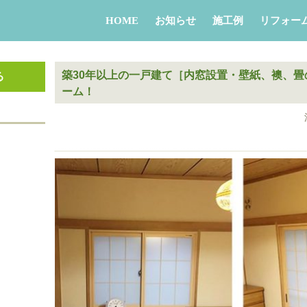
HOME
お知らせ
施工例
リフォー
築30年以上の一戸建て［内窓設置・壁紙、襖、
る
ーム！