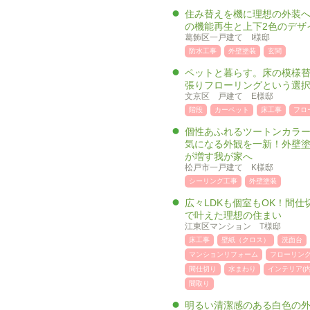
住み替えを機に理想の外装へ
の機能再生と上下2色のデザ
葛飾区一戸建て I様邸
防水工事
外壁塗装
玄関
ペットと暮らす。床の模様
張りフローリングという選
文京区 戸建て E様邸
階段
カーペット
床工事
フロ
個性あふれるツートンカラ
気になる外観を一新！外壁
が増す我が家へ
松戸市一戸建て K様邸
シーリング工事
外壁塗装
広々LDKも個室もOK！間仕
で叶えた理想の住まい
江東区マンション T様邸
床工事
壁紙（クロス）
洗面台
マンションリフォーム
フローリン
間仕切り
水まわり
インテリア(内
間取り
明るい清潔感のある白色の