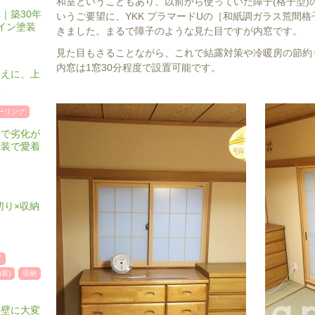
和室ということもあり、以前から使っていた障子(格子型)
｜築30年
いうご要望に、YKK プラマードUの［和紙調ガラス荒間
イン塗装
きました。まるで障子のような見た目ですが内窓です。
見た目もさることながら、これで結露対策や冷暖房の節約
内窓は1窓30分程度で設置可能です。
替えに、上
択
ーリング
ーで劣化が
塗装で愛着
切り×収納
グ
装)
収納
外壁に大変