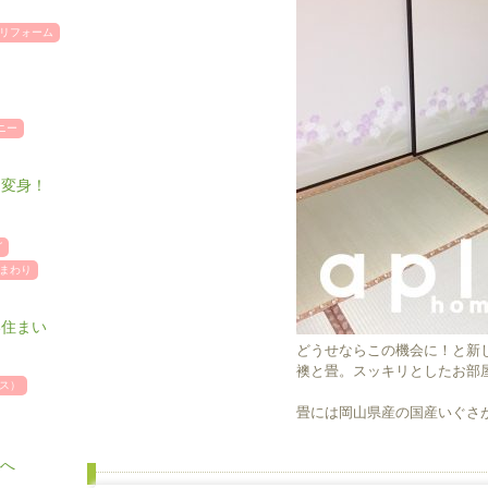
リフォーム
ニー
に変身！
グ
まわり
い住まい
どうせならこの機会に！と新
襖と畳。スッキリとしたお部
ス）
畳には岡山県産の国産いぐさ
Kへ