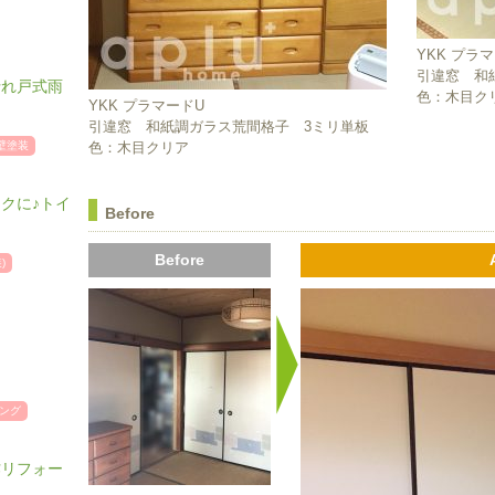
YKK プラ
引違窓 和
折れ戸式雨
色：木目ク
YKK プラマードU
引違窓 和紙調ガラス荒間格子 3ミリ単板
壁塗装
色：木目クリア
クに♪トイ
Before
Before
)
ング
作リフォー