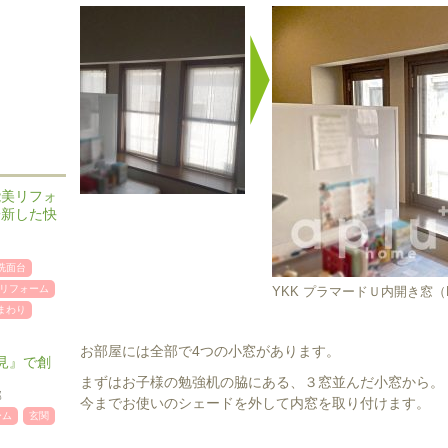
能美リフォ
一新した快
洗面台
リフォーム
YKK プラマードＵ内開き窓（E
まわり
お部屋には全部で4つの小窓があります。
見』で創
まずはお子様の勉強机の脇にある、３窓並んだ小窓から。
邸
今までお使いのシェードを外して内窓を取り付けます。
ーム
玄関