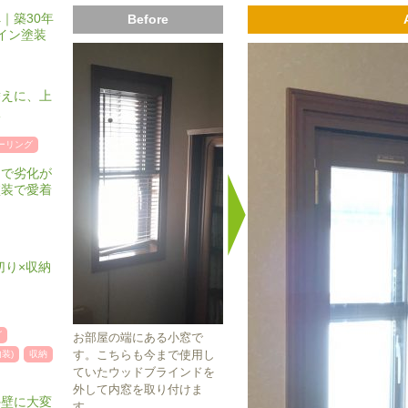
｜築30年
Before
イン塗装
替えに、上
択
ーリング
ーで劣化が
塗装で愛着
切り×収納
グ
お部屋の端にある小窓で
す。こちらも今まで使用し
装)
収納
ていたウッドブラインドを
外して内窓を取り付けま
外壁に大変
す。